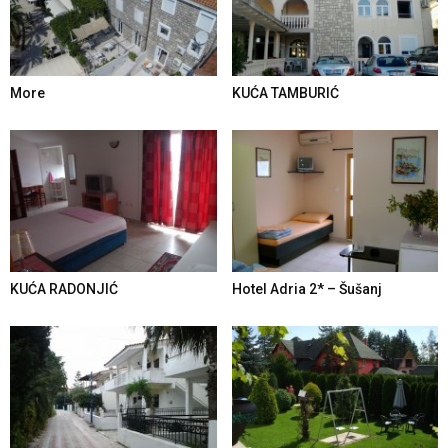
More
KUĆA TAMBURIĆ
KUĆA RADONJIĆ
Hotel Adria 2* – Šušanj