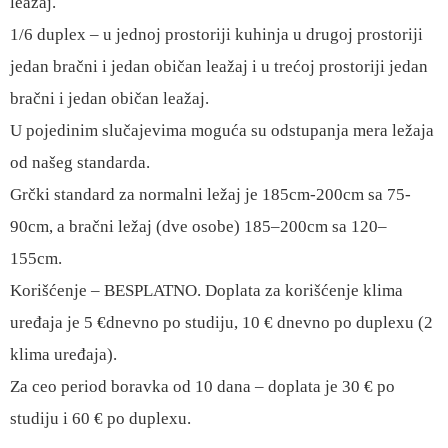
leažaj.
1/6 duplex – u jednoj prostoriji kuhinja u drugoj prostoriji
jedan bračni i jedan običan leažaj i u trećoj prostoriji jedan
bračni i jedan običan leažaj.
U pojedinim slučajevima moguća su odstupanja mera ležaja
od našeg standarda.
Grčki standard za normalni ležaj je 185cm-200cm sa 75-
90cm, a bračni ležaj (dve osobe) 185–200cm sa 120–
155cm.
Korišćenje – BESPLATNO. Doplata za korišćenje klima
uređaja je 5 €dnevno po studiju, 10 € dnevno po duplexu (2
klima uređaja).
Za ceo period boravka od 10 dana – doplata je 30 € po
studiju i 60 € po duplexu.