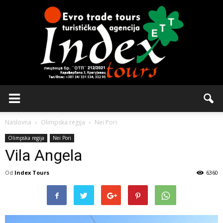
Naslovna
Olimpska regija
Nei Pori
Olimpska regija
Nei Pori
Vila Angela
Od
Index Tours
6360