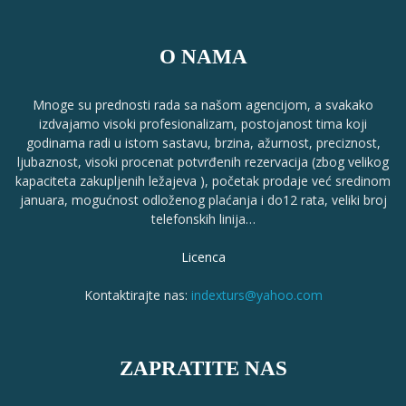
O NAMA
Mnoge su prednosti rada sa našom agencijom, a svakako
izdvajamo visoki profesionalizam, postojanost tima koji
godinama radi u istom sastavu, brzina, ažurnost, preciznost,
ljubaznost, visoki procenat potvrđenih rezervacija (zbog velikog
kapaciteta zakupljenih ležajeva ), početak prodaje već sredinom
januara, mogućnost odloženog plaćanja i do12 rata, veliki broj
telefonskih linija…
Licenca
Kontaktirajte nas:
indexturs@yahoo.com
ZAPRATITE NAS