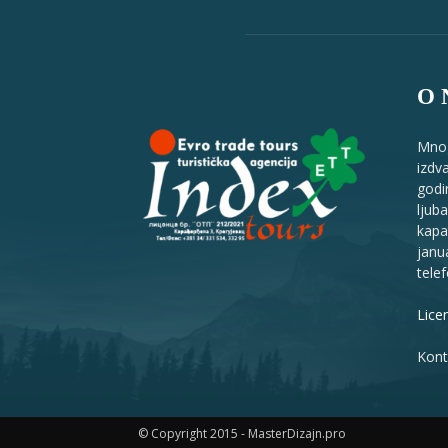
O
Mnog
izdv
godi
ljub
kapa
janu
telef
Lice
Kont
© Copyright 2015 - MasterDizajn.pro