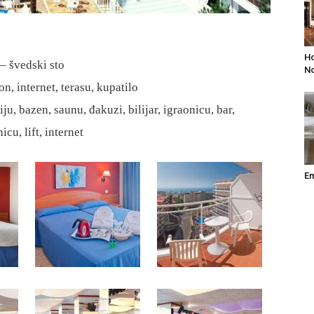
Ho
– švedski sto
No
, internet, terasu, kupatilo
bazen, saunu, đakuzi, bilijar, igraonicu, bar,
cu, lift, internet
Em