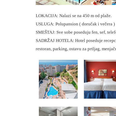
LOKACIJA: Nalazi se na 450 m od plaže.
USLUGA: Polupansion ( doručak i večera ) 
SMEŠTAJ: Sve sobe poseduju fen, sef, telefon
SADRŽAJ HOTELA: Hotel poseduje recepciju, 
restoran, parking, ostavu za prtljag, menjačni