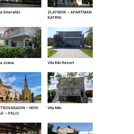
la Smeraldo
ZLATIBOR – APARTMAN
KATRIN
la Joana
Vila Kiki Resort
ETROVARADIN – NOVI
Vila Niki
AD – PALIC