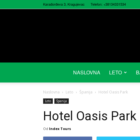
Karađorđeva 3, Kragujevac
Telefon: +38134331534
NASLOVNA
LETO
B
Naslovna
Leto
Španija
Hotel Oasis Park
Leto
Španija
Hotel Oasis Park
Od
Index Tours