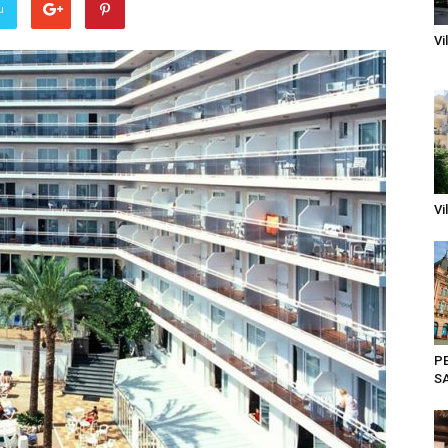
u
Vi
Vi
P
S