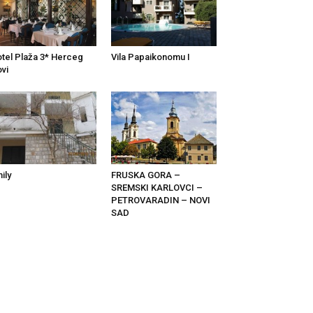
tel Plaža 3* Herceg
Vila Papaikonomu I
vi
ily
FRUSKA GORA –
SREMSKI KARLOVCI –
PETROVARADIN – NOVI
SAD