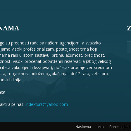
 NAMA
e su prednosti rada sa našom agencijom, a svakako
ajamo visoki profesionalizam, postojanost tima koji
nama radi u istom sastavu, brzina, ažurnost, preciznost,
aznost, visoki procenat potvrđenih rezervacija (zbog velikog
citeta zakupljenih ležajeva ), početak prodaje već sredinom
ara, mogućnost odloženog plaćanja i do12 rata, veliki broj
onskih linija…
nca
aktirajte nas:
indexturs@yahoo.com
Naslovna
Leto
Banje i plani